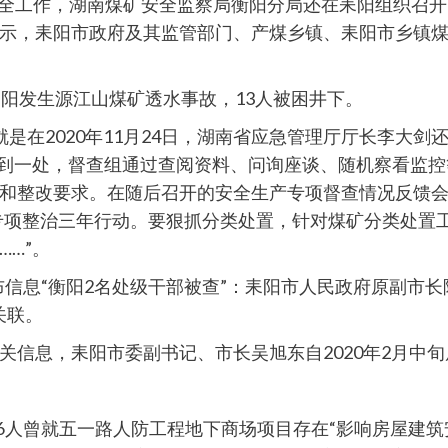
安全工作，湖南煤矿安全监察局衡阳分局还在耒阳组织召开了
示，耒阳市政府及其监管部门、产煤乡镇、耒阳市乡镇煤
。
耒阳发生源江山煤矿透水事故，13人被困井下。
是在2020年11月24日，湖南省应急管理厅厅长李大
：“每到一处，督查组通过查阅资料、问询座谈、随机察看
和整改要求。在随后召开的安全生产专项督查情况反馈会
整治三年行动。要狠抓分类处置，针对煤矿分类处置工作中‘
…”。
发布信息“衡阳2名处级干部被查”：耒阳市人民政府原副市
关联。
关信息，耒阳市委副书记、市长吴旭东自2020年2月中
等6人曾就五一路人防工程地下商场项目存在“影响房屋建筑