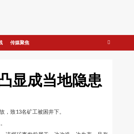
线
传媒聚焦
凸显成当地隐患
事故，致13名矿工被困井下。
元。