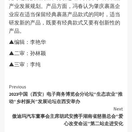
产业发展规划。产品方面，冯春认为肇庆裹蒸企
业应在适当保留经典裹蒸产品款式的同时，适当
研发新的产品，既要有经典款式又要有创新性的
产品。
▲编辑：李艳华
▲二审：孙林颖
▲三审：李纯
Continue
Previous
2023中国（西安）电子商务博览会分论坛“生态农业”推
Reading
动“乡村振兴”发展论坛在西安举办
Next
傲迪玛汽车董事会主席胡武安携手湖南省慈善总会“爱
心改变命运”第二站走进安化