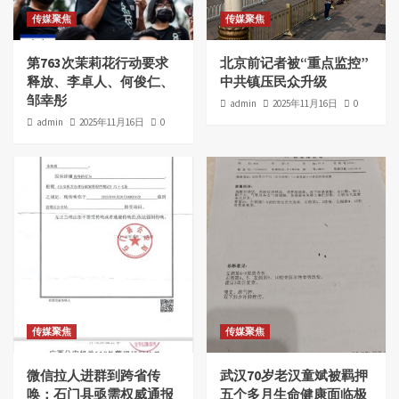
传媒聚焦
传媒聚焦
第763次茉莉花行动要求
北京前记者被“重点监控”
释放、李卓人、何俊仁、
中共镇压民众升级
邹幸彤
admin
2025年11月16日
0
admin
2025年11月16日
0
传媒聚焦
传媒聚焦
微信拉人进群到跨省传
武汉70岁老汉童斌被羁押
唤：石门县亟需权威通报
五个多月生命健康面临极