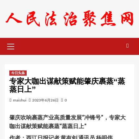
Skip
to
content
Primary
Menu
今日头条
专家大咖出谋献策赋能肇庆裹蒸“蒸
蒸日上”
maishui
2023年6月26日
0
肇庆吹响裹蒸产业高质量发展“冲锋号”，专家大
咖出谋献策赋能裹蒸“蒸蒸日上”
作者：西江日报记者 黄有剑 通讯员 杨明伟