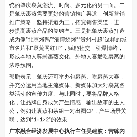
统的肇庆裹蒸潮流、时尚、多元化的另一面。二
是肇庆裹蒸需要更好的营销推广渠道，创新营销
推广策略，坚持渠道为王，拓宽销售渠道，进一
步提高裹蒸产品的复购率。三是把肇庆裹蒸打造
成为像“北京烤鸭”“淄博烧烤”“贵州村超”这样的城
市名片和“裹蒸网红IP”，赋能社交，引爆情绪，
形成本地人尊崇裹蒸文化、外地人喜爱吃裹蒸的
浓厚氛围。
郭鹏表示，肇庆还可举办包裹蒸、吃裹蒸大赛，
并充分运用当地主流媒体、新媒体加大对裹蒸各
类活动的宣传力度。与此同时，要将品牌人格
化，让品牌自身成为产生情感、输出故事的主人
公，例如让裹蒸和茶组一对出圈CP，产生场景关
联，达到“1=1>2”的效果。
广东融合经济发展中心执行主任吴建波：苦练内