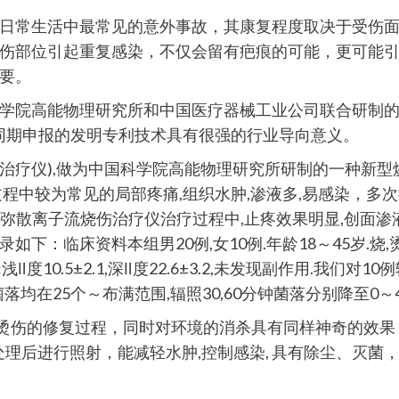
日常生活中最常见的意外事故，其康复程度取决于受伤
伤部位引起重复感染，不仅会留有疤痕的可能，更可能
要。
学院高能物理研究所和中国医疗器械工业公司联合研制
.同期申报的发明专利技术具有很强的行业导向意义。
流治疗仪),做为中国科学院高能物理研究所研制的一种新
程中较为常见的局部疼痛,组织水肿,渗液多,易感染，多
弥散离子流烧伤治疗仪治疗过程中,止疼效果明显,创面渗液
床资料本组男20例,女10例.年龄18～45岁.烧,烫伤Ⅱ度面积
浅Ⅱ度10.5±2.1,深Ⅱ度22.6±3.2,未发现副作用.我
均在25个～布满范围,辐照30,60分钟菌落分别降至0～4
烫伤的修复过程，同时对环境的消杀具有同样神奇的效果
处理后进行照射，能减轻水肿,控制感染, 具有除尘、灭