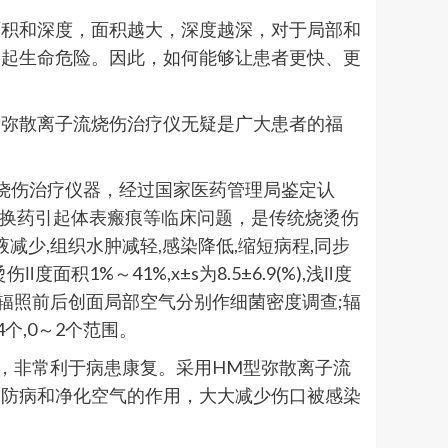
面积和深度，面积越大，深度越深，对于局部和
引起生命危险。因此，如何能够让患者更快、更
的弥散离子流烧伤治疗仪无疑是广大患者的福
型烧伤治疗仪器，经过国家医药管理局鉴定认
次换药引起体表瘢痕等临床问题，是传统烧烫伤
减少,组织水肿减轻,感染降低,缩短病程,同步
1%～41%,x±s为8.5±6.9(%),浅Ⅱ度
们对10例辐照前后创面局部空气分别作细菌密度调查;辐
个,0～2个范围。
，非常利于病患康复。采用HM型弥散离子流
菌，防病和净化空气的作用，大大减少伤口被感染