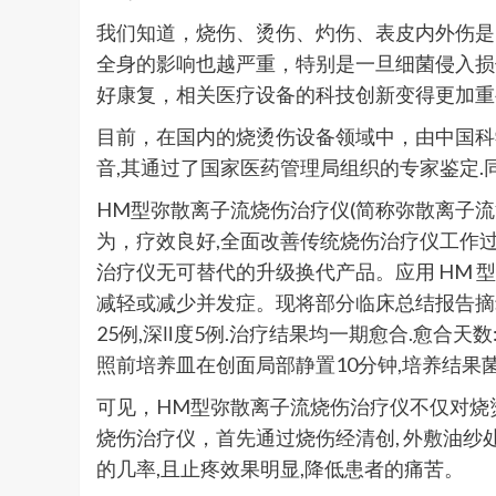
我们知道，烧伤、烫伤、灼伤、表皮内外伤是
全身的影响也越严重，特别是一旦细菌侵入损
好康复，相关医疗设备的科技创新变得更加重
目前，在国内的烧烫伤设备领域中，由中国科
音,其通过了国家医药管理局组织的专家鉴定
HM型弥散离子流烧伤治疗仪(简称弥散离子
为，疗效良好,全面改善传统烧伤治疗仪工作过
治疗仪无可替代的升级换代产品。应用 HM 型
减轻或减少并发症。现将部分临床总结报告摘录如下：临
25例,深Ⅱ度5例.治疗结果均一期愈合.愈合天数:
照前培养皿在创面局部静置10分钟,培养结果菌落
可见，HM型弥散离子流烧伤治疗仪不仅对烧
烧伤治疗仪，首先通过烧伤经清创, 外敷油纱
的几率,且止疼效果明显,降低患者的痛苦。