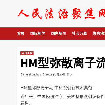
Skip
to
content
首页
国际新闻
国内新闻
社会万象
聚焦法
今日头条
HM型弥散离子
shuizhonghua
2022年7月20日
0
HM型弥散离子流-中科院创新技术典范
近年来，中国烧伤治疗、美容整形微创设备伴
建树。