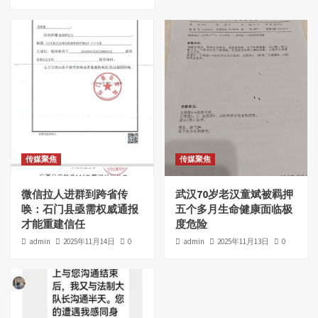
传媒聚焦
传媒聚焦
微信拉人进群到跨省传
武汉70岁老汉童斌被羁押
唤：石门县亟需权威通报
五个多月生命健康面临极
才能重建信任
度危险
admin
2025年11月14日
0
admin
2025年11月13日
0