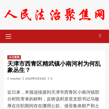
Skip
to
content
Primary
Menu
今日要闻
天津市西青区精武镇小南河村为何乱
象丛生？
maishui
2023年3月20日
0
近日来，本报连续接到天津市西青区小南河镇部
分村民寄来的材料，反映该村原党支部书记马敬
厚在任职期间存在挪用公款、侵吞集体财产和土