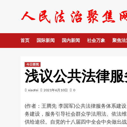
Skip
to
content
首页
国际新闻
国内新闻
社会万象
聚焦法
今日要闻
浅议公共法律服
xiaofei
2021年6月10日
0
(作者：王腾先 李国军)公共法律服务体系
务建设，服务引导社会群众学法用法、依法维
供给途径。自党的十八届四中全会中央做出战