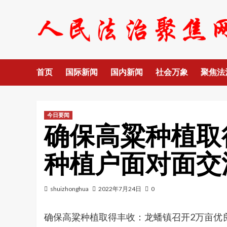
Skip
to
content
首页
国际新闻
国内新闻
社会万象
聚焦法
今日要闻
确保高粱种植取
种植户面对面交
shuizhonghua
2022年7月24日
0
确保高粱种植取得丰收：龙蟠镇召开2万亩优