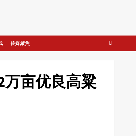
线
传媒聚焦
2万亩优良高粱