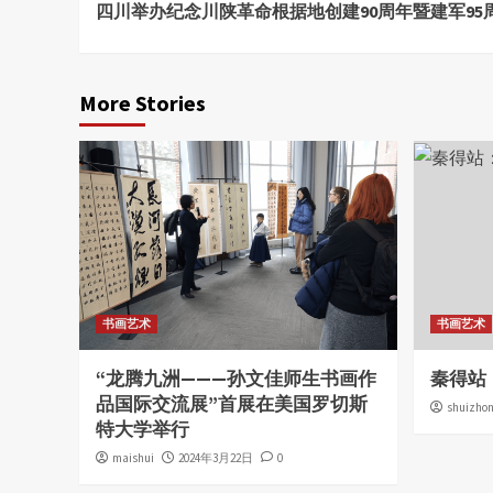
四川举办纪念川陕革命根据地创建90周年暨建军9
Reading
More Stories
书画艺术
书画艺术
“龙腾九洲———孙文佳师生书画作
秦得站
品国际交流展”首展在美国罗切斯
shuizho
特大学举行
maishui
2024年3月22日
0