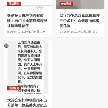
传媒聚焦
传媒聚焦
微信拉人进群到跨省传
武汉70岁老汉童斌被羁押
唤：石门县亟需权威通报
五个多月生命健康面临极
才能重建信任
度危险
admin
2025年11月14日
0
admin
2025年11月13日
0
传媒聚焦
大冶公安扣押物品拒不出
具清单，物品丢失后仍态