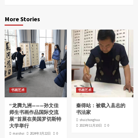
More Stories
书画艺术
书画艺术
“龙腾九洲———孙文佳
秦得站：被载入县志的
师生书画作品国际交流
书法家
展”首展在美国罗切斯特
shuizhonghua
大学举行
2023年11月10日
0
maishui
2024年3月22日
0