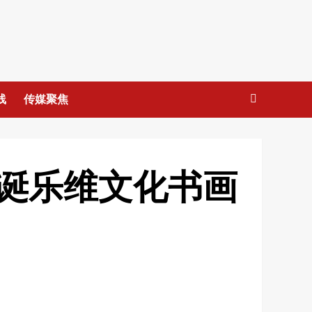
线
传媒聚焦
诞乐维文化书画