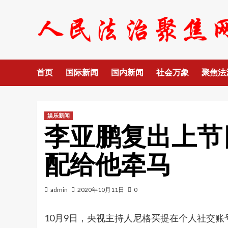
Skip
to
content
首页
国际新闻
国内新闻
社会万象
聚焦法
娱乐新闻
李亚鹏复出上节
配给他牵马
admin
2020年10月11日
0
10月9日，央视主持人尼格买提在个人社交