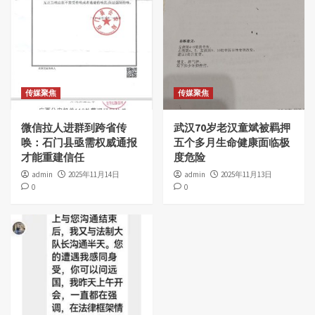
传媒聚焦
传媒聚焦
微信拉人进群到跨省传
武汉70岁老汉童斌被羁押
唤：石门县亟需权威通报
五个多月生命健康面临极
才能重建信任
度危险
admin
2025年11月14日
admin
2025年11月13日
0
0