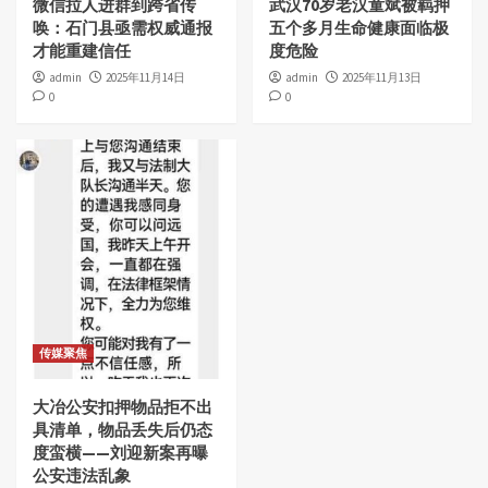
微信拉人进群到跨省传
武汉70岁老汉童斌被羁押
唤：石门县亟需权威通报
五个多月生命健康面临极
才能重建信任
度危险
admin
2025年11月14日
admin
2025年11月13日
0
0
传媒聚焦
大冶公安扣押物品拒不出
具清单，物品丢失后仍态
度蛮横——刘迎新案再曝
公安违法乱象